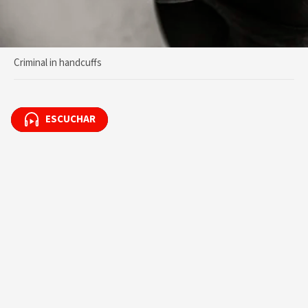
Criminal in handcuffs
ESCUCHAR
ESCUCHAR