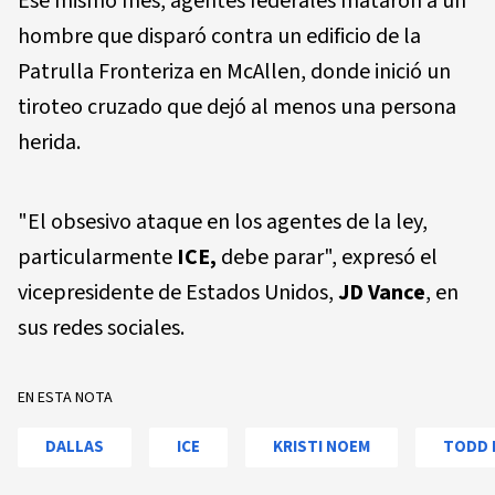
Ese mismo mes, agentes federales mataron a un
hombre que disparó contra un edificio de la
Patrulla Fronteriza en McAllen, donde inició un
tiroteo cruzado que dejó al menos una persona
herida.
"El obsesivo ataque en los agentes de la ley,
particularmente
ICE,
debe parar", expresó el
vicepresidente de Estados Unidos,
JD Vance
, en
sus redes sociales.
EN ESTA NOTA
DALLAS
ICE
KRISTI NOEM
TODD 