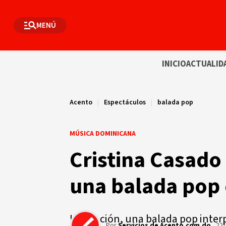
MENÚ
INICIO
ACTUALID
Acento
|
Espectáculos
|
balada pop
MÚSICA DOMINICANA
Cristina Casado 
una balada pop 
La canción, una balada pop inter
Por
Servicios de Acento.com.do
22/