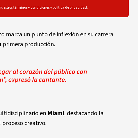
 nuestros
términos y condiciones
y
política de privacidad
.
o marca un punto de inflexión en su carrera
su primera producción.
egar al corazón del público con
”, expresó la cantante.
ltidisciplinario en
Miami
, destacando la
l proceso creativo.