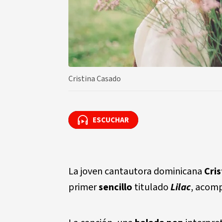
Cristina Casado
ESCUCHAR
ESCUCHAR
La joven cantautora dominicana
Cri
primer
sencillo
titulado
Lilac
, acom