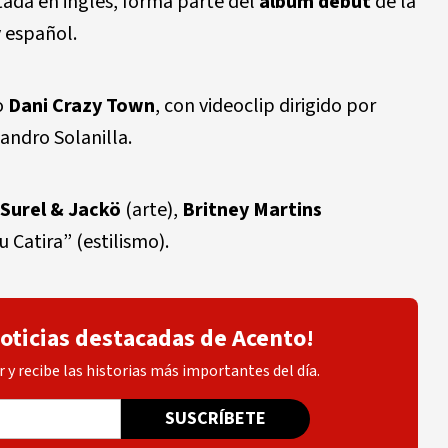
ada en inglés, forma parte del
álbum debut
de la
y español.
o
Dani Crazy Town
, con videoclip dirigido por
jandro Solanilla.
Surel & Jackö
(arte),
Britney Martins
 Catira” (estilismo).
noticias destacadas de Acento!
 y recibe las historias más importantes del día.
SUSCRÍBETE