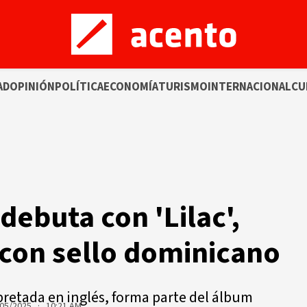
AD
OPINIÓN
POLÍTICA
ECONOMÍA
TURISMO
INTERNACIONAL
CU
debuta con 'Lilac',
con sello dominicano
pretada en inglés, forma parte del álbum
05/2025 · 10:21 AM