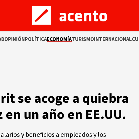
AD
OPINIÓN
POLÍTICA
ECONOMÍA
TURISMO
INTERNACIONAL
CU
rit se acoge a quiebra
 en un año en EE.UU.
larios y beneficios a empleados y los