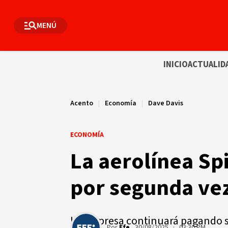
MENÚ
INICIO
ACTUALID
Acento
|
Economía
|
Dave Davis
ECONOMÍA
La aerolínea Spi
por segunda vez
La empresa continuará pagando sa
Por
Efe
30/08/2025 · 03:30 PM