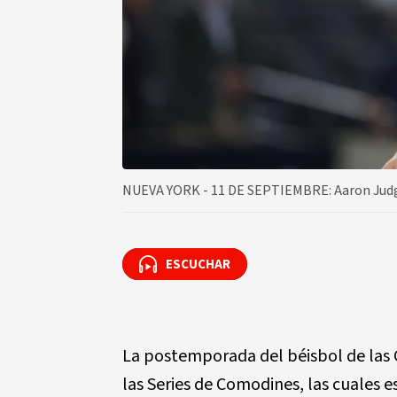
NUEVA YORK - 11 DE SEPTIEMBRE: Aaron Judge 
ESCUCHAR
ESCUCHAR
La postemporada del béisbol de las 
las Series de Comodines, las cuales e