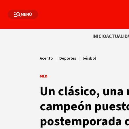
MENÚ
INICIO
ACTUALID
Acento
|
Deportes
|
béisbol
MLB
Un clásico, una
campeón puesto
postemporada d