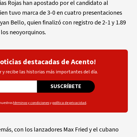
ias Rojas han apostado por el candidato al
ien tuvo marca de 3-0 en cuatro presentaciones
an Bello, quien finalizó con registro de 2-1 y 1.89
a los neoyorquinos.
noticias destacadas de Acento!
 y recibe las historias más importantes del día.
SUSCRÍBETE
 nuestros
términos y condiciones
y
política de privacidad
.
emás, con los lanzadores Max Fried y el cubano