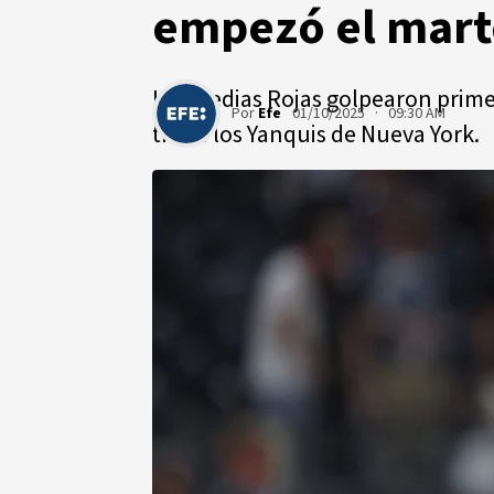
empezó el mart
Los Medias Rojas golpearon primer
Por
Efe
01/10/2025 · 09:30 AM
tres a los Yanquis de Nueva York.