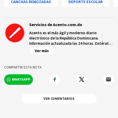
CANCHAS REMOZADAS
DEPORTE ESCOLAR
Servicios de Acento.com.do
Acento es el más ágil y moderno diario
electrónico de la República Dominicana.
Información actualizada las 24 horas. Entérate
de las noticias y sucesos más importantes a
Ver más
nivel nacional e internacional, videos y fotos
sobre los hechos y los protagonistas más
relevantes en tiempo real.
COMPARTIR ESTA NOTA
WHATSAPP
VER COMENTARIOS