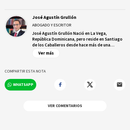
José Agustín Grullón
ABOGADO Y ESCRITOR
José Agustín Grullón Nació en La Vega,
República Dominicana, pero reside en Santiago
de los Caballeros desde hace más de una
década. Es licenciado en Derecho por la
Ver más
Universidad Tecnológica de Santiago (UTESA) y
agrimensor por la Universidad Abierta para
Adultos (UAPA). Cursa además un postgrado en
COMPARTIR ESTA NOTA
Legislación de Tierras. Ha cursado algunos
diplomados sobre Derecho Inmobiliario, Bienes
WHATSAPP
Raíces, Topografía y Derecho Sucesoral. Como
escritor ha publicado el libro de cuentos Las
ironías del destino (2010).
VER COMENTARIOS