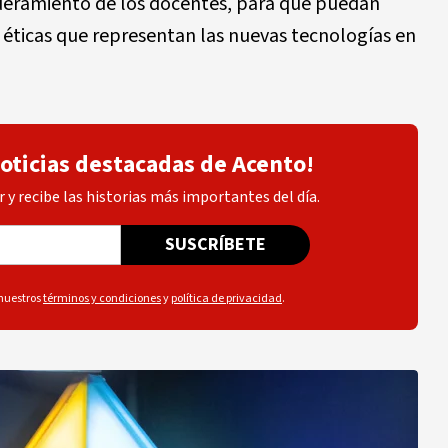
deramiento de los docentes, para que puedan
 éticas que representan las nuevas tecnologías en
noticias destacadas de Acento!
 y recibe las historias más importantes del día.
SUSCRÍBETE
 nuestros
términos y condiciones
y
política de privacidad
.