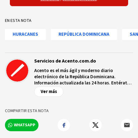
EN ESTA NOTA
HURACANES
REPÚBLICA DOMINICANA
SA
Servicios de Acento.com.do
Acento es el más ágil y moderno diario
electrónico de la República Dominicana.
Información actualizada las 24 horas. Entérate
de las noticias y sucesos más importantes a
Ver más
nivel nacional e internacional, videos y fotos
sobre los hechos y los protagonistas más
relevantes en tiempo real.
COMPARTIR ESTA NOTA
WHATSAPP