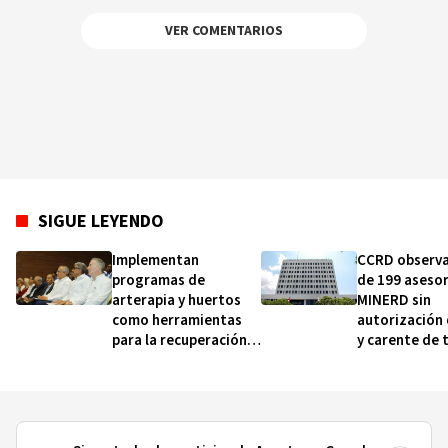
VER COMENTARIOS
SIGUE LEYENDO
Implementan
CCRD observ
programas de
de 199 asesor
arterapia y huertos
MINERD sin
como herramientas
autorización
para la recuperación y
y carente de 
la inclusión social
realizados, d
2019 y 2020