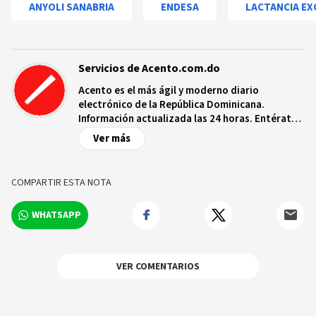
ANYOLI SANABRIA
ENDESA
LACTANCIA EX
Servicios de Acento.com.do
Acento es el más ágil y moderno diario
electrónico de la República Dominicana.
Información actualizada las 24 horas. Entérate
de las noticias y sucesos más importantes a
Ver más
nivel nacional e internacional, videos y fotos
sobre los hechos y los protagonistas más
relevantes en tiempo real.
COMPARTIR ESTA NOTA
WHATSAPP
VER COMENTARIOS