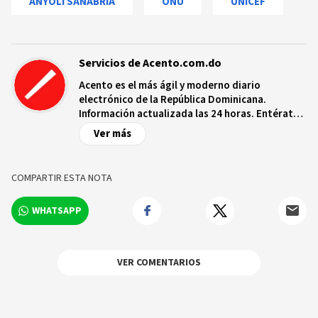
ANYOLI SANABRIA
ONU
UNICEF
Servicios de Acento.com.do
Acento es el más ágil y moderno diario
electrónico de la República Dominicana.
Información actualizada las 24 horas. Entérate
de las noticias y sucesos más importantes a
Ver más
nivel nacional e internacional, videos y fotos
sobre los hechos y los protagonistas más
relevantes en tiempo real.
COMPARTIR ESTA NOTA
WHATSAPP
VER COMENTARIOS