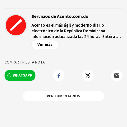
Servicios de Acento.com.do
Acento es el más ágil y moderno diario
electrónico de la República Dominicana.
Información actualizada las 24 horas. Entérate
de las noticias y sucesos más importantes a
Ver más
nivel nacional e internacional, videos y fotos
sobre los hechos y los protagonistas más
relevantes en tiempo real.
COMPARTIR ESTA NOTA
WHATSAPP
VER COMENTARIOS