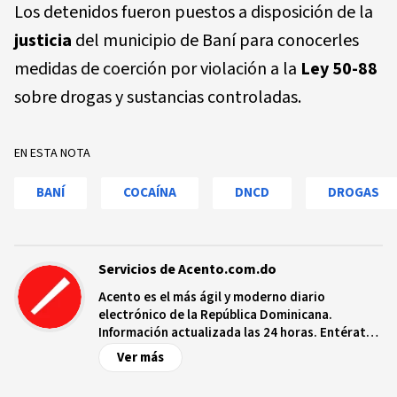
Los detenidos fueron puestos a disposición de la
justicia
del municipio de Baní para conocerles
medidas de coerción por violación a la
Ley 50-88
sobre drogas y sustancias controladas.
EN ESTA NOTA
BANÍ
COCAÍNA
DNCD
DROGAS
Servicios de Acento.com.do
Acento es el más ágil y moderno diario
electrónico de la República Dominicana.
Información actualizada las 24 horas. Entérate
de las noticias y sucesos más importantes a
Ver más
nivel nacional e internacional, videos y fotos
sobre los hechos y los protagonistas más