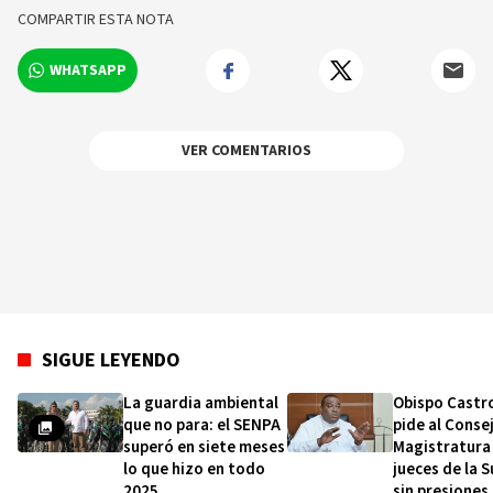
relevantes en tiempo real.
COMPARTIR ESTA NOTA
WHATSAPP
VER COMENTARIOS
SIGUE LEYENDO
La guardia ambiental
Obispo Castr
que no para: el SENPA
pide al Consej
superó en siete meses
Magistratura 
lo que hizo en todo
jueces de la 
2025
sin presiones 