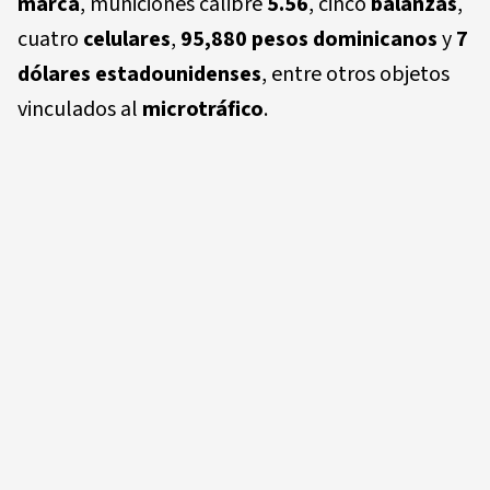
marca
, municiones calibre
5.56
, cinco
balanzas
,
cuatro
celulares
,
95,880 pesos dominicanos
y
7
dólares estadounidenses
, entre otros objetos
vinculados al
microtráfico
.