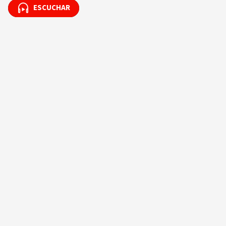
ESCUCHAR
ESCUCHAR