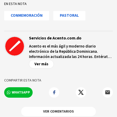
EN ESTA NOTA
CONMEMORACIÓN
PASTORAL
Servicios de Acento.com.do
Acento es el más ágil y moderno diario
electrónico de la República Dominicana.
Información actualizada las 24 horas. Entérate
de las noticias y sucesos más importantes a
Ver más
nivel nacional e internacional, videos y fotos
sobre los hechos y los protagonistas más
relevantes en tiempo real.
COMPARTIR ESTA NOTA
WHATSAPP
VER COMENTARIOS