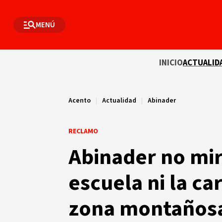
MENÚ
INICIO
ACTUALID
Acento
|
Actualidad
|
Abinader
RECLAMO
Abinader no mir
escuela ni la ca
zona montañosa