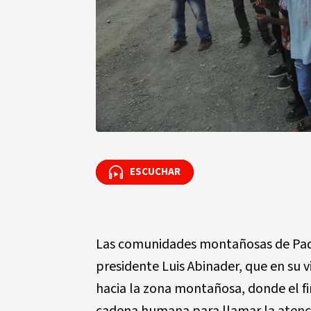
ESCUCHAR
ESCUCHAR
Las comunidades montañosas de Padr
presidente Luis Abinader, que en su v
hacia la zona montañosa, donde el fi
cadena humana para llamar la atenci