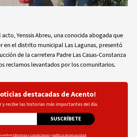
el acto, Yenssis Abreu, una conocida abogada que
 en el distrito municipal Las Lagunas, presentó
ucción de la carretera Padre Las Casas-Constanza
os reclamos levantados por los comunitarios.
noticias destacadas de Acento!
 y recibe las historias más importantes del día.
SUSCRÍBETE
 nuestros
términos y condiciones
y
política de privacidad
.