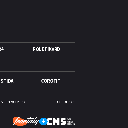
Cámara de Cuentas detecta
expedientes incompletos de
operaciones por RD$16,600
millones en MINERD, entre
2019 y 2020
24
POLÉTIKARD
ESTIDA
COROFIT
ESE EN ACENTO
CRÉDITOS