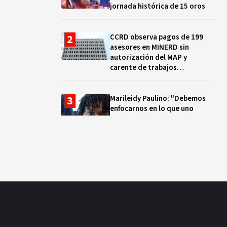
jornada histórica de 15 oros
CCRD observa pagos de 199
asesores en MINERD sin
autorización del MAP y
carente de trabajos
realizados, durante el 2019 y
2020
Marileidy Paulino: "Debemos
enfocarnos en lo que uno
quiere y no en los problemas"
EN VIVO: ¿Dónde ver la
clausura de los Juegos
Centroamericanos y del Caribe
Santo Domingo 2026? Hora,
lugar y quiénes cantarán
El ocaso de los proyectos
colectivos