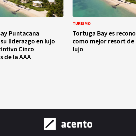
TURISMO
Bay Puntacana
Tortuga Bay es recono
su liderazgo en lujo
como mejor resort de 
tintivo Cinco
lujo
s de la AAA