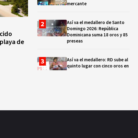
mercante
Así va el medallero de Santo
Domingo 2026: República
cido
Dominicana suma 18 oros y 85
playa de
preseas
Así va el medallero: RD sube al
quinto lugar con cinco oros en
la jornada y otro recuperado
por apelación
Cámara de Cuentas detecta
expedientes incompletos de
operaciones por RD$16,600
millones en MINERD, entre
2019 y 2020
¿Sabes quién es Liranyi