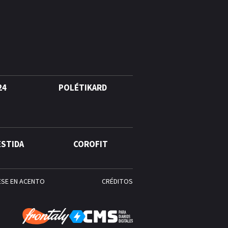
Alonso? La velocista
dominicana que rompió un
récord de casi 30 años
¿Quién era Román Ramos? El
empresario que transformó el
comercio moderno en
República Dominicana
24
POLÉTIKARD
¿Qué se celebra hoy en el
mundo? Efemérides del 6 de
agosto, hechos y
ESTIDA
COROFIT
conmemoraciones de esta
fecha
ESE EN ACENTO
CRÉDITOS