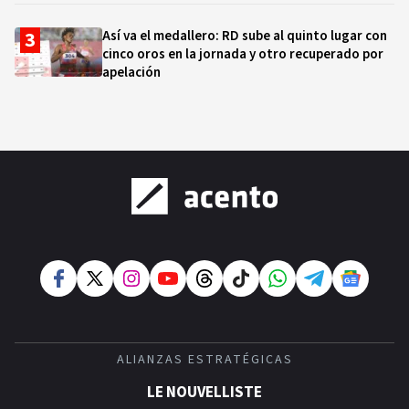
Así va el medallero: RD sube al quinto lugar con
cinco oros en la jornada y otro recuperado por
apelación
Cámara de Cuentas detecta expedientes
incompletos de operaciones por RD$16,600
millones en MINERD, entre 2019 y 2020
¿Sabes quién es Liranyi Alonso? La velocista
dominicana que rompió un récord de casi 30
años
¿Quién era Román Ramos? El empresario que
transformó el comercio moderno en República
Dominicana
ALIANZAS ESTRATÉGICAS
LE NOUVELLISTE
¿Qué se celebra hoy en el mundo? Efemérides del