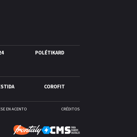
agosto, hechos y
conmemoraciones de esta
fecha
24
POLÉTIKARD
ESTIDA
COROFIT
ESE EN ACENTO
CRÉDITOS