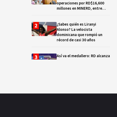
operaciones por RD$16,600
millones en MINERD, entre
2019 y 2020
¿Sabes quién es Liranyi
Alonso? La velocista
dominicana que rompió un
récord de casi 30 años
Así va el medallero: RD alcanza
30 oros, supera a Puerto Rico
y se afianza en el quinto lugar
Muere Jorge Frías, diputado
del PRM por Santo Domingo
Este
¿Qué se celebra hoy en el
mundo? Efemérides del 7 de