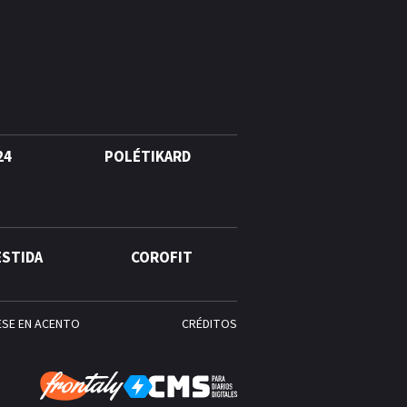
Alonso? La velocista
dominicana que rompió un
récord de casi 30 años
¿Quién era Román Ramos? El
empresario que transformó el
comercio moderno en
República Dominicana
24
POLÉTIKARD
¿Qué se celebra hoy en el
mundo? Efemérides del 6 de
agosto, hechos y
ESTIDA
COROFIT
conmemoraciones de esta
fecha
ESE EN ACENTO
CRÉDITOS