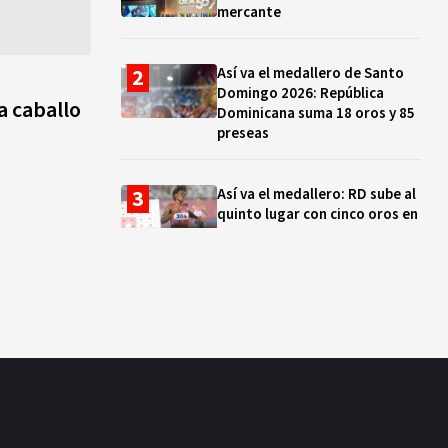
mercante
Así va el medallero de Santo
Domingo 2026: República
a caballo
Dominicana suma 18 oros y 85
preseas
Así va el medallero: RD sube al
quinto lugar con cinco oros en
la jornada y otro recuperado
por apelación
Cámara de Cuentas detecta
expedientes incompletos de
operaciones por RD$16,600
millones en MINERD, entre
2019 y 2020
¿Sabes quién es Liranyi