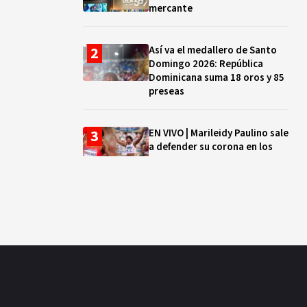
mercante
Así va el medallero de Santo
Domingo 2026: República
Dominicana suma 18 oros y 85
preseas
EN VIVO | Marileidy Paulino sale
a defender su corona en los
400 metros
Bono a Mil 2026-2027: cómo
consultar si están tus hijos e
hijas en la lista y cuándo
puedes cobrar
¿Qué se celebra hoy en el
mundo? Efemérides del 5 de