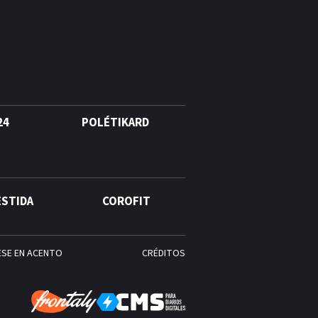
agosto, hechos y
conmemoraciones de esta
fecha
24
POLÉTIKARD
ESTIDA
COROFIT
ESE EN ACENTO
CRÉDITOS