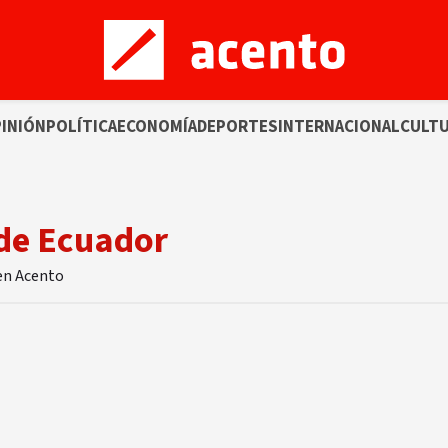
INIÓN
POLÍTICA
ECONOMÍA
DEPORTES
INTERNACIONAL
CULT
de Ecuador
 en Acento