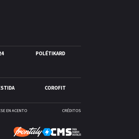
Alonso? La velocista
dominicana que rompió un
récord de casi 30 años
¿Quién era Román Ramos? El
empresario que transformó el
comercio moderno en
República Dominicana
24
POLÉTIKARD
¿Qué se celebra hoy en el
mundo? Efemérides del 6 de
agosto, hechos y
ESTIDA
COROFIT
conmemoraciones de esta
fecha
ESE EN ACENTO
CRÉDITOS