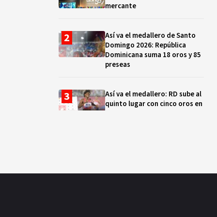
mercante
Así va el medallero de Santo
Domingo 2026: República
Dominicana suma 18 oros y 85
preseas
Así va el medallero: RD sube al
quinto lugar con cinco oros en
la jornada y otro recuperado
por apelación
Cámara de Cuentas detecta
expedientes incompletos de
operaciones por RD$16,600
millones en MINERD, entre
2019 y 2020
¿Sabes quién es Liranyi