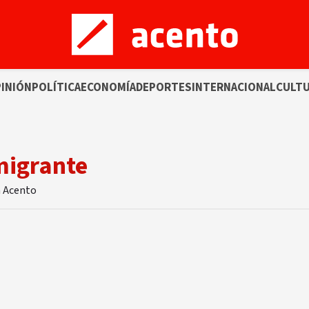
INIÓN
POLÍTICA
ECONOMÍA
DEPORTES
INTERNACIONAL
CULT
nmigrante
n Acento