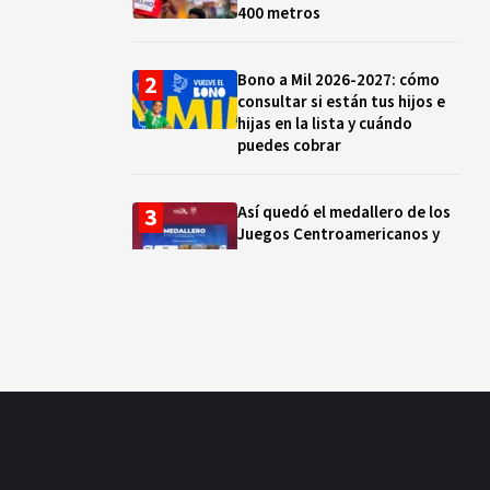
400 metros
Bono a Mil 2026-2027: cómo
consultar si están tus hijos e
hijas en la lista y cuándo
puedes cobrar
Así quedó el medallero de los
Juegos Centroamericanos y
del Caribe hoy 01 de agosto:
México supera las 230 preseas
Santoral del 4 de agosto:
santos, beatos y mártires que
celebra la Iglesia católica hoy
“Desde los 10 años vivo de la
pesca”: la vida de Michel