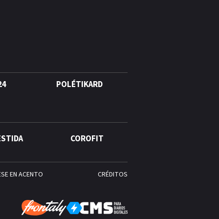
Rosado entre las olas de Azua
¿Qué se celebra hoy en el
mundo? Efemérides del 4 de
agosto
24
POLÉTIKARD
ESTIDA
COROFIT
ESE EN ACENTO
CRÉDITOS