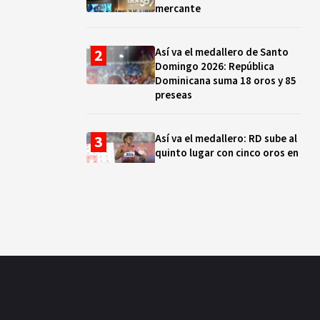
mercante
Así va el medallero de Santo
Domingo 2026: República
Dominicana suma 18 oros y 85
preseas
Así va el medallero: RD sube al
quinto lugar con cinco oros en
la jornada y otro recuperado
por apelación
Cámara de Cuentas detecta
expedientes incompletos de
operaciones por RD$16,600
millones en MINERD, entre
2019 y 2020
¿Sabes quién es Liranyi