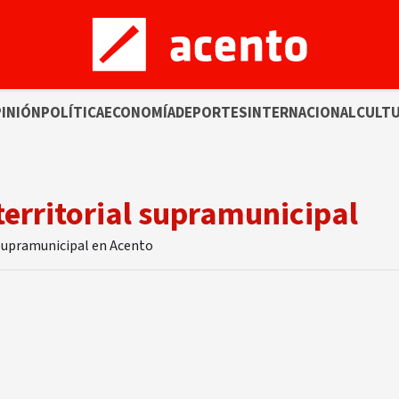
INIÓN
POLÍTICA
ECONOMÍA
DEPORTES
INTERNACIONAL
CULT
erritorial supramunicipal
 supramunicipal en Acento