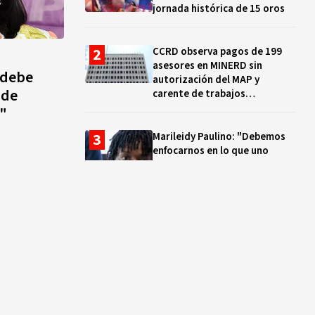
jornada histórica de 15 oros
CCRD observa pagos de 199
asesores en MINERD sin
 debe
autorización del MAP y
 de
carente de trabajos
realizados, durante el 2019 y
o"
2020
Marileidy Paulino: "Debemos
enfocarnos en lo que uno
quiere y no en los problemas"
EN VIVO: ¿Dónde ver la
clausura de los Juegos
Centroamericanos y del Caribe
Santo Domingo 2026? Hora,
lugar y quiénes cantarán
El ocaso de los proyectos
colectivos