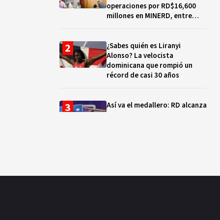
operaciones por RD$16,600
millones en MINERD, entre
2019 y 2020
¿Sabes quién es Liranyi
Alonso? La velocista
dominicana que rompió un
récord de casi 30 años
Así va el medallero: RD alcanza
30 oros, supera a Puerto Rico
y se afianza en el quinto lugar
Muere Jorge Frías, diputado
del PRM por Santo Domingo
Este
¿Qué se celebra hoy en el
mundo? Efemérides del 7 de