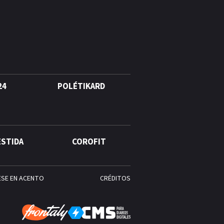
agosto, hechos y
conmemoraciones de esta
fecha
24
POLÉTIKARD
ESTIDA
COROFIT
ESE EN ACENTO
CRÉDITOS