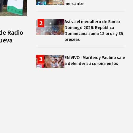
mercante
Así va el medallero de Santo
Domingo 2026: República
de Radio
Dominicana suma 18 oros y 85
nueva
preseas
EN VIVO | Marileidy Paulino sale
a defender su corona en los
400 metros
Bono a Mil 2026-2027: cómo
consultar si están tus hijos e
hijas en la lista y cuándo
puedes cobrar
¿Qué se celebra hoy en el
mundo? Efemérides del 5 de