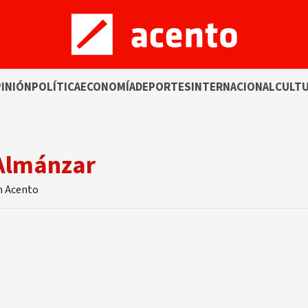
INIÓN
POLÍTICA
ECONOMÍA
DEPORTES
INTERNACIONAL
CULT
aAlmánzar
n Acento