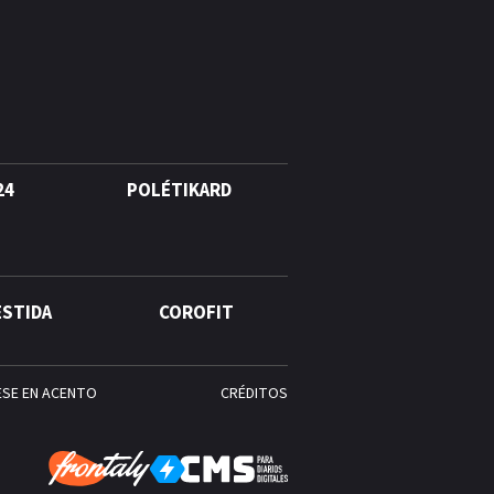
quinto lugar con cinco oros en
la jornada y otro recuperado
por apelación
¿Quién era Román Ramos? El
empresario que transformó el
comercio moderno en
República Dominicana
24
POLÉTIKARD
ESTIDA
COROFIT
ESE EN ACENTO
CRÉDITOS