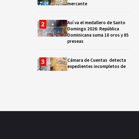
mercante
Así va el medallero de Santo
Domingo 2026: República
Dominicana suma 18 oros y 85
preseas
Cámara de Cuentas detecta
expedientes incompletos de
operaciones por RD$16,600
millones en MINERD, entre
2019 y 2020
¿Sabes quién es Liranyi
Alonso? La velocista
dominicana que rompió un
récord de casi 30 años
Así va el medallero: RD sube al