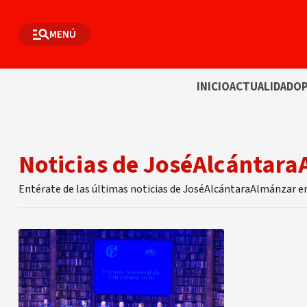
MENÚ
INICIO
ACTUALIDAD
OP
Noticias de JoséAlcántar
Entérate de las últimas noticias de JoséAlcántaraAlmánzar e