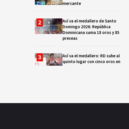
mercante
Así va el medallero de Santo
Domingo 2026: República
Dominicana suma 18 oros y 85
preseas
Así va el medallero: RD sube al
quinto lugar con cinco oros en
la jornada y otro recuperado
por apelación
Cámara de Cuentas detecta
expedientes incompletos de
operaciones por RD$16,600
millones en MINERD, entre
2019 y 2020
¿Sabes quién es Liranyi