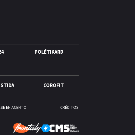
Alonso? La velocista
dominicana que rompió un
récord de casi 30 años
¿Quién era Román Ramos? El
empresario que transformó el
comercio moderno en
República Dominicana
24
POLÉTIKARD
¿Qué se celebra hoy en el
mundo? Efemérides del 6 de
agosto, hechos y
ESTIDA
COROFIT
conmemoraciones de esta
fecha
ESE EN ACENTO
CRÉDITOS