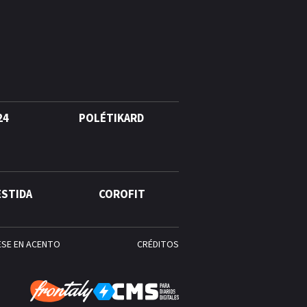
quinto lugar con cinco oros en
la jornada y otro recuperado
por apelación
¿Quién era Román Ramos? El
empresario que transformó el
comercio moderno en
República Dominicana
24
POLÉTIKARD
ESTIDA
COROFIT
ESE EN ACENTO
CRÉDITOS