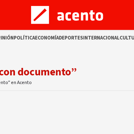
INIÓN
POLÍTICA
ECONOMÍA
DEPORTES
INTERNACIONAL
CULT
o con documento”
mento” en Acento