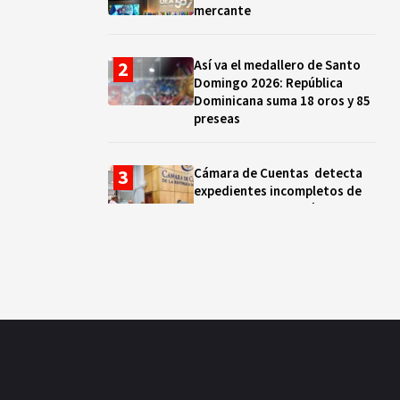
mercante
Así va el medallero de Santo
Domingo 2026: República
Dominicana suma 18 oros y 85
preseas
Cámara de Cuentas detecta
expedientes incompletos de
operaciones por RD$16,600
millones en MINERD, entre
2019 y 2020
¿Sabes quién es Liranyi
Alonso? La velocista
dominicana que rompió un
récord de casi 30 años
Así va el medallero: RD sube al