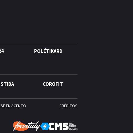
Alonso? La velocista
dominicana que rompió un
récord de casi 30 años
¿Quién era Román Ramos? El
empresario que transformó el
comercio moderno en
República Dominicana
24
POLÉTIKARD
¿Qué se celebra hoy en el
mundo? Efemérides del 6 de
agosto, hechos y
ESTIDA
COROFIT
conmemoraciones de esta
fecha
ESE EN ACENTO
CRÉDITOS