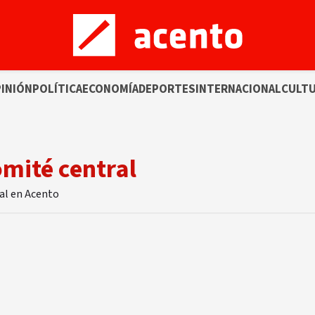
INIÓN
POLÍTICA
ECONOMÍA
DEPORTES
INTERNACIONAL
CULT
omité central
ral en Acento