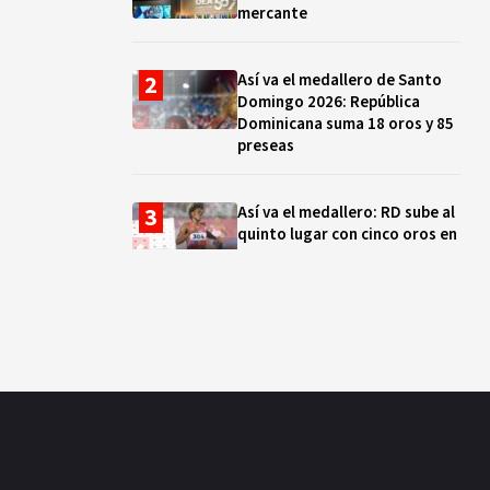
mercante
Así va el medallero de Santo
Domingo 2026: República
Dominicana suma 18 oros y 85
preseas
Así va el medallero: RD sube al
quinto lugar con cinco oros en
la jornada y otro recuperado
por apelación
Cámara de Cuentas detecta
expedientes incompletos de
operaciones por RD$16,600
millones en MINERD, entre
2019 y 2020
¿Sabes quién es Liranyi