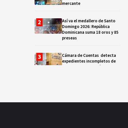
mercante
Así va el medallero de Santo
Domingo 2026: República
Dominicana suma 18 oros y 85
preseas
Cámara de Cuentas detecta
expedientes incompletos de
operaciones por RD$16,600
millones en MINERD, entre
2019 y 2020
¿Sabes quién es Liranyi
Alonso? La velocista
dominicana que rompió un
récord de casi 30 años
Así va el medallero: RD sube al