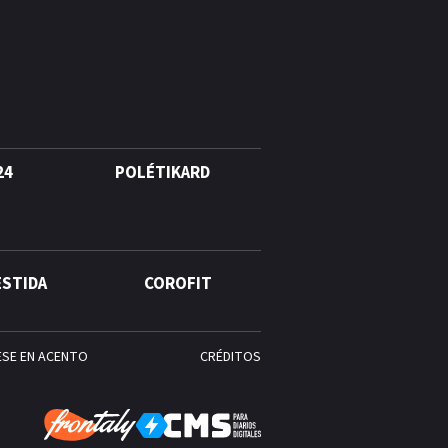
quinto lugar con cinco oros en
la jornada y otro recuperado
por apelación
¿Quién era Román Ramos? El
empresario que transformó el
comercio moderno en
República Dominicana
24
POLÉTIKARD
ESTIDA
COROFIT
ESE EN ACENTO
CRÉDITOS