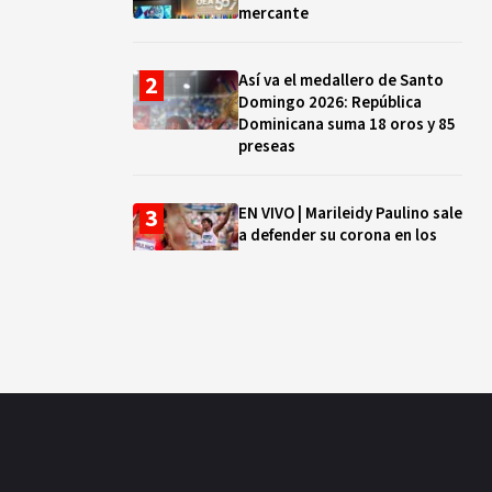
mercante
Así va el medallero de Santo
Domingo 2026: República
Dominicana suma 18 oros y 85
preseas
EN VIVO | Marileidy Paulino sale
a defender su corona en los
400 metros
Bono a Mil 2026-2027: cómo
consultar si están tus hijos e
hijas en la lista y cuándo
puedes cobrar
¿Qué se celebra hoy en el
mundo? Efemérides del 5 de