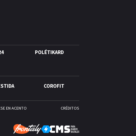
agosto, hechos y
conmemoraciones de esta
fecha
24
POLÉTIKARD
ESTIDA
COROFIT
ESE EN ACENTO
CRÉDITOS