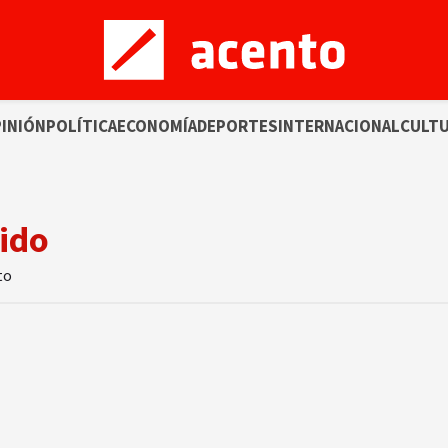
INIÓN
POLÍTICA
ECONOMÍA
DEPORTES
INTERNACIONAL
CULT
rido
to