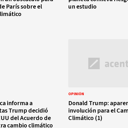
e París sobre el
un estudio
limático
OPINIÓN
ca informa a
Donald Trump: apare
tas Trump decidió
involución para el Ca
EUU del Acuerdo de
Climático (1)
tra cambio climático