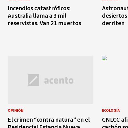
Incendios catastróficos:
Astronaut
Australia llama a 3 mil
desiertos
reservistas. Van 21 muertos
derriten
OPINIÓN
ECOLOGÍA
El crimen “contra natura” en el
CNLCC af
Residencial Estancia Nueva
carbón so