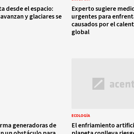
a desde el espacio:
Experto sugiere medi
 avanzan y glaciares se
urgentes para enfrent
causados por el calen
global
ECOLOGÍA
irma generadoras de
El enfriamiento artifici
n un obstáculo para
planeta conlleva riesg