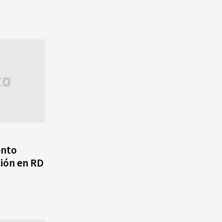
ento
ción en RD