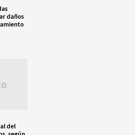
das
ar daños
tamiento
al del
os, según