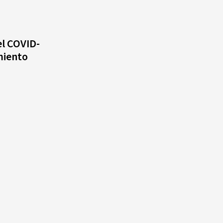
¿Qué se celebra hoy en el
mundo? Efemérides del 5 de
agosto, hechos y
conmemoraciones de esta
el COVID-
fecha
miento