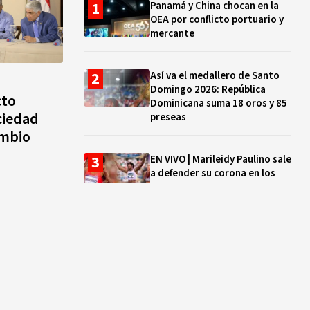
Panamá y China chocan en la
OEA por conflicto portuario y
mercante
Así va el medallero de Santo
Domingo 2026: República
cto
Dominicana suma 18 oros y 85
ciedad
preseas
ambio
EN VIVO | Marileidy Paulino sale
a defender su corona en los
400 metros
Bono a Mil 2026-2027: cómo
consultar si están tus hijos e
hijas en la lista y cuándo
puedes cobrar