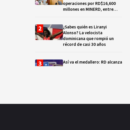
operaciones por RD$16,600
millones en MINERD, entre
2019 y 2020
¿Sabes quién es Liranyi
Alonso? La velocista
dominicana que rompió un
récord de casi 30 años
Así va el medallero: RD alcanza
30 oros, supera a Puerto Rico
y se afianza en el quinto lugar
Muere Jorge Frías, diputado
del PRM por Santo Domingo
Este
¿Qué se celebra hoy en el
mundo? Efemérides del 7 de