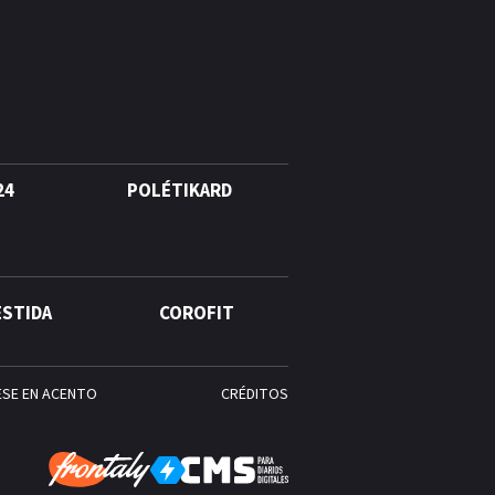
agosto, hechos y
conmemoraciones de esta
fecha
24
POLÉTIKARD
ESTIDA
COROFIT
ESE EN ACENTO
CRÉDITOS