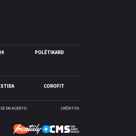
agosto, hechos y
conmemoraciones de esta
fecha
24
POLÉTIKARD
ESTIDA
COROFIT
ESE EN ACENTO
CRÉDITOS