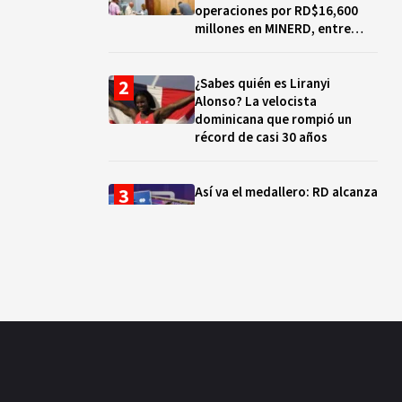
operaciones por RD$16,600
millones en MINERD, entre
2019 y 2020
¿Sabes quién es Liranyi
Alonso? La velocista
dominicana que rompió un
récord de casi 30 años
Así va el medallero: RD alcanza
30 oros, supera a Puerto Rico
y se afianza en el quinto lugar
Muere Jorge Frías, diputado
del PRM por Santo Domingo
Este
¿Qué se celebra hoy en el
mundo? Efemérides del 7 de