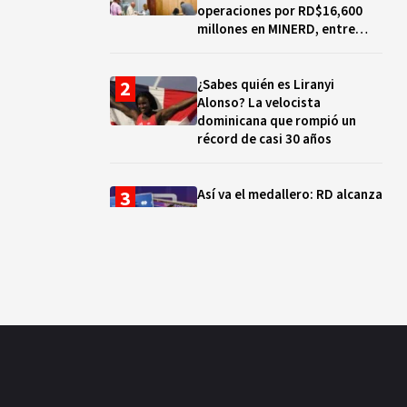
operaciones por RD$16,600
millones en MINERD, entre
2019 y 2020
¿Sabes quién es Liranyi
Alonso? La velocista
dominicana que rompió un
récord de casi 30 años
Así va el medallero: RD alcanza
30 oros, supera a Puerto Rico
y se afianza en el quinto lugar
Muere Jorge Frías, diputado
del PRM por Santo Domingo
Este
¿Qué se celebra hoy en el
mundo? Efemérides del 7 de