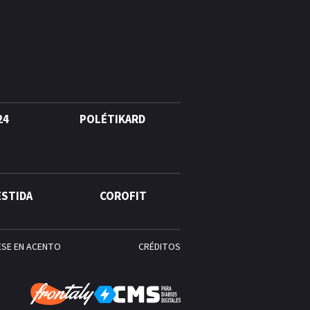
agosto, hechos y
conmemoraciones de esta
fecha
24
POLÉTIKARD
ESTIDA
COROFIT
ESE EN ACENTO
CRÉDITOS