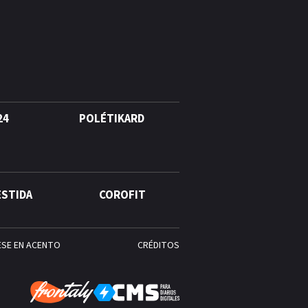
quinto lugar con cinco oros en
la jornada y otro recuperado
por apelación
¿Quién era Román Ramos? El
empresario que transformó el
comercio moderno en
República Dominicana
24
POLÉTIKARD
ESTIDA
COROFIT
ESE EN ACENTO
CRÉDITOS