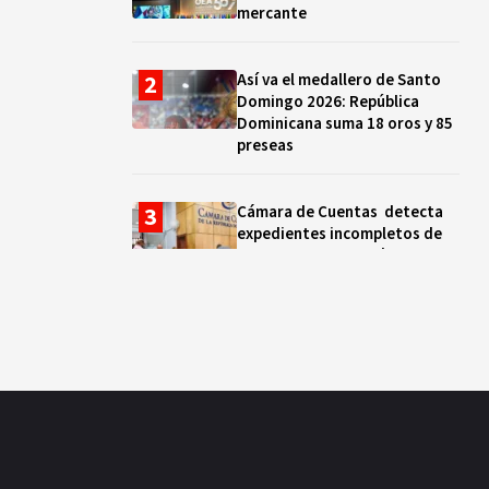
mercante
Así va el medallero de Santo
Domingo 2026: República
Dominicana suma 18 oros y 85
preseas
Cámara de Cuentas detecta
expedientes incompletos de
operaciones por RD$16,600
millones en MINERD, entre
2019 y 2020
¿Sabes quién es Liranyi
Alonso? La velocista
dominicana que rompió un
récord de casi 30 años
Así va el medallero: RD sube al