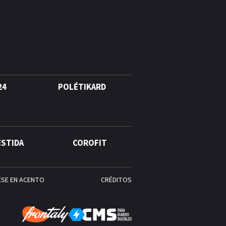
agosto, hechos y
conmemoraciones de esta
fecha
24
POLÉTIKARD
ESTIDA
COROFIT
ESE EN ACENTO
CRÉDITOS