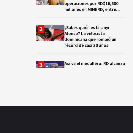
operaciones por RD$16,600
millones en MINERD, entre
2019 y 2020
¿Sabes quién es Liranyi
Alonso? La velocista
dominicana que rompió un
récord de casi 30 años
Así va el medallero: RD alcanza
30 oros, supera a Puerto Rico
y se afianza en el quinto lugar
Muere Jorge Frías, diputado
del PRM por Santo Domingo
Este
¿Qué se celebra hoy en el
mundo? Efemérides del 7 de