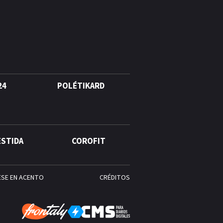
agosto, hechos y
conmemoraciones de esta
fecha
24
POLÉTIKARD
ESTIDA
COROFIT
ESE EN ACENTO
CRÉDITOS