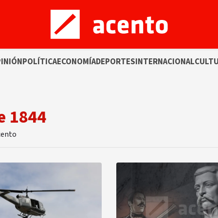
INIÓN
POLÍTICA
ECONOMÍA
DEPORTES
INTERNACIONAL
CULT
de 1844
Acento