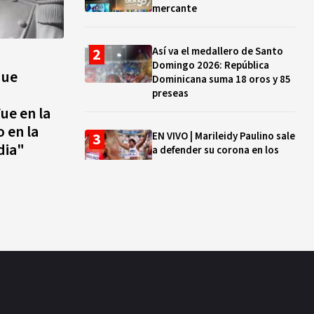
mercante
Así va el medallero de Santo
Domingo 2026: República
que
Dominicana suma 18 oros y 85
preseas
ue en la
 en la
EN VIVO | Marileidy Paulino sale
dia"
a defender su corona en los
400 metros
Bono a Mil 2026-2027: cómo
consultar si están tus hijos e
hijas en la lista y cuándo
puedes cobrar
¿Qué se celebra hoy en el
mundo? Efemérides del 5 de