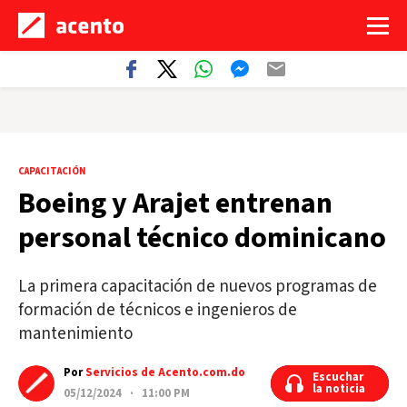
CAPACITACIÓN
Boeing y Arajet entrenan
personal técnico dominicano
La primera capacitación de nuevos programas de
formación de técnicos e ingenieros de
mantenimiento
Por
Servicios de Acento.com.do
Escuchar
Escuchar
la noticia
la noticia
05/12/2024 · 11:00 PM