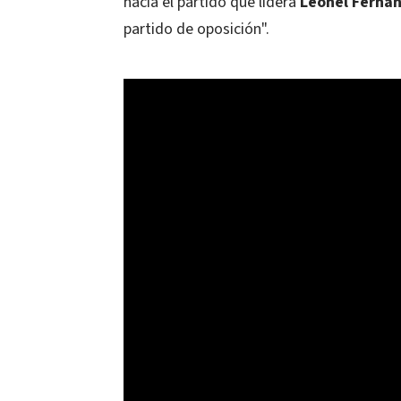
hacia el partido que lidera
Leonel Ferná
partido de oposición".