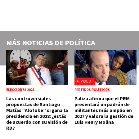
MÁS NOTICIAS DE
POLÍTICA
VIDEO
ELECCIONES 2028
PARTIDOS POLÍTICOS
Las controversiales
Paliza afirma que el PRM
propuestas de Santiago
presentará un padrón de
Matías “Alofoke” si gana la
militantes más amplio en
presidencia en 2028: ¿estás
2027 y valora la gestión de
de acuerdo con su visión de
Luis Henry Molina
RD?