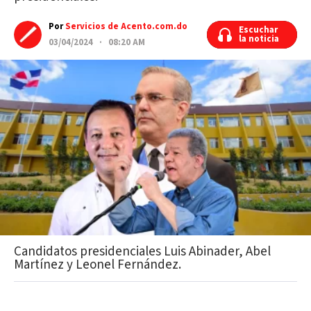
Por
Servicios de Acento.com.do
Escuchar
Escuchar
la noticia
la noticia
03/04/2024 · 08:20 AM
Candidatos presidenciales Luis Abinader, Abel
Martínez y Leonel Fernández.