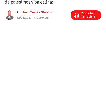
de palestinos y palestinas.
Por
Juan Tomás Olivero
Escuchar
Escuchar
la noticia
la noticia
12/11/2023 · 12:04 AM