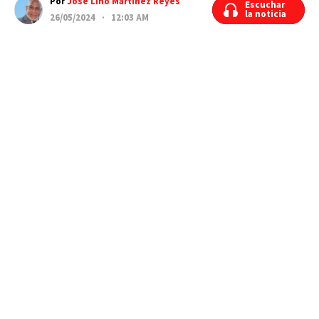
Por
José Lino Martínez Reyes
Escuchar
Escuchar
la noticia
la noticia
26/05/2024 · 12:03 AM