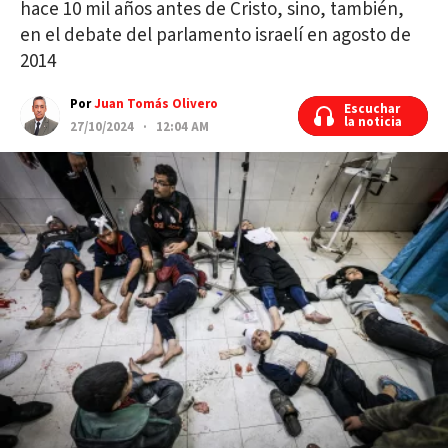
hace 10 mil años antes de Cristo, sino, también,
en el debate del parlamento israelí en agosto de
2014
Por
Juan Tomás Olivero
Escuchar
Escuchar
la noticia
la noticia
27/10/2024 · 12:04 AM