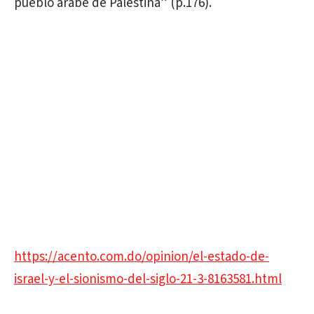
pueblo árabe de Palestina” (p.176).
https://acento.com.do/opinion/el-estado-de-
israel-y-el-sionismo-del-siglo-21-3-8163581.html