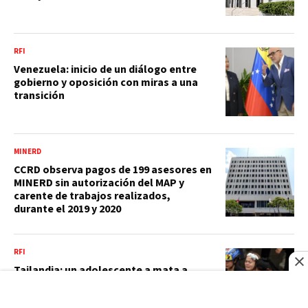
RFI
Venezuela: inicio de un diálogo entre
gobierno y oposición con miras a una
transición
MINERD
CCRD observa pagos de 199 asesores en
MINERD sin autorización del MAP y
carente de trabajos realizados,
durante el 2019 y 2020
RFI
Tailandia: un adolescente a mata a
ocho personas, seis de ellas en su
colegio