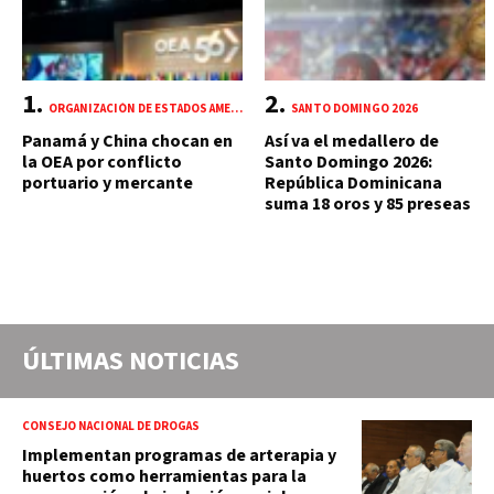
ORGANIZACIÓN DE ESTADOS AMERICANOS (OEA)
SANTO DOMINGO 2026
Panamá y China chocan en
Así va el medallero de
la OEA por conflicto
Santo Domingo 2026:
portuario y mercante
República Dominicana
suma 18 oros y 85 preseas
ÚLTIMAS NOTICIAS
CONSEJO NACIONAL DE DROGAS
Implementan programas de arterapia y
huertos como herramientas para la