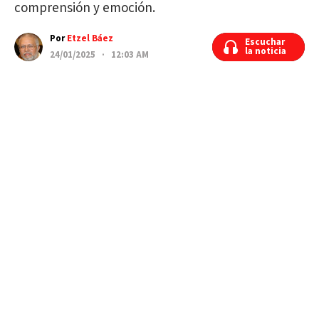
comprensión y emoción.
Por
Etzel Báez
Escuchar
Escuchar
la noticia
la noticia
24/01/2025 · 12:03 AM