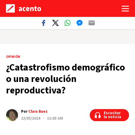
OPINIÓN
¿Catastrofismo demográfico
o una revolución
reproductiva?
Por
Clara Baez
Escuchar
Escuchar
la noticia
la noticia
23/05/2024 · 12:05 AM